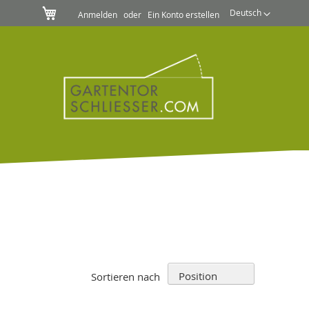
Mein Warenkorb
Sprache
Deutsch
Anmelden
Ein Konto erstellen
In
Sortieren nach
absteig
Reihenf