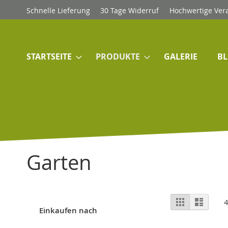
Direkt
Schnelle Lieferung
30 Tage Widerruf
Hochwertige Ver
zum
Inhalt
STARTSEITE
PRODUKTE
GALERIE
B
Garten
Ansicht
Raster
Liste
als
Einkaufen nach