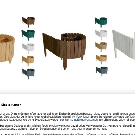
rollboarder aus
Beeteinfassung rollboarder aus
Beeteinfass
 cm
Holz - Höhe 30 cm
Holz - Höh
43,90 €
52,90 €
.
Versand
Inkl. MwSt., zzgl.
Versand
Inkl. MwSt.,
5 Werktage
Lieferzeit: 3-5 Werktage
Lieferzei