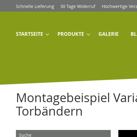
Direkt
Schnelle Lieferung
30 Tage Widerruf
Hochwertige Ver
zum
Inhalt
STARTSEITE
PRODUKTE
GALERIE
B
Montagebeispiel Vari
Torbändern
Suche