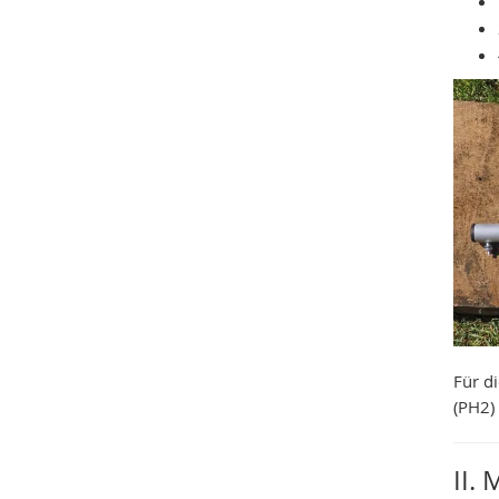
Für d
(PH2)
II.