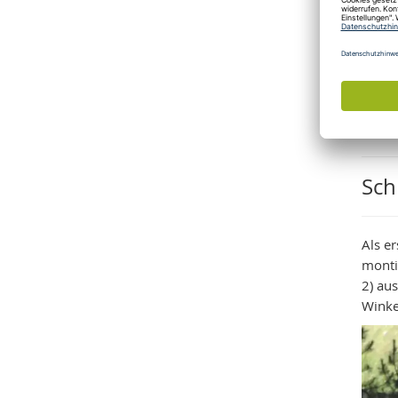
Sch
Als e
monti
2) au
Winkel