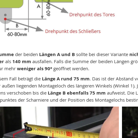
Summe
der beiden
Längen A und B
sollte bei dieser Variante
nic
er
als
140 mm
ausfallen. Falls die Summe der beiden Längen grö
ur mehr
weniger als 90°
geöffnet werden.
sem Fall beträgt die
Länge
A rund 75 mm
. Das ist der Abstand 
r außen liegenden Montageloch des längeren Winkels (Winkel 1). Je
ens verschoben bis die
Länge B ebenfalls 75 mm
aufweist. Die 
lpunktes der Scharniere und der Position des Montagelochs best