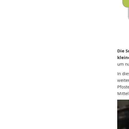
Die 
klein
um n
In die
weite
Pfost
Mitte