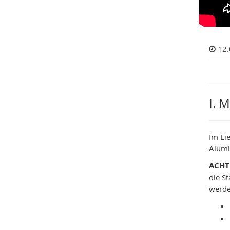
12.
I. 
Im Li
Alumi
ACHT
die S
werde