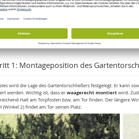
Montageposition des Schließers bestimmen
Winkel 1 pfostenseitig einmessen
Winkel 1 pfostenseitig montieren
Winkel 2 am Tor einmessen und montieren
Gartentorschließer einsetzen und festziehen
ritt 1: Montageposition des Gartentorsc
rstes wird die Lage des Gartentorschließers festgelegt. Er kann s
ert werden. Wichtig ist, dass er
waagerecht montiert
wird. Zud
sreichend Halt am Torpfosten bzw. am Tor finden. Der längere Win
 (Winkel 2) findet am Tor seinen Platz.