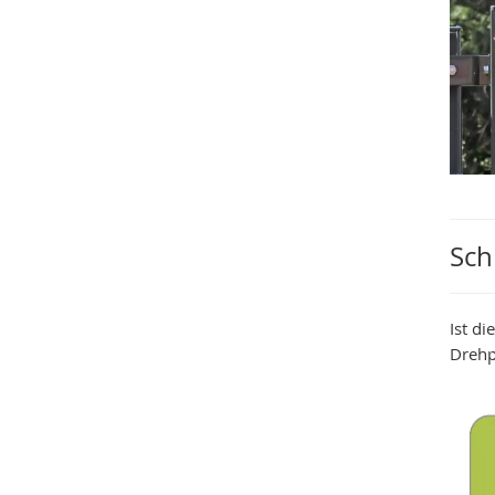
Sch
Ist d
Drehp