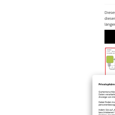
Diese
dieser
länge
III