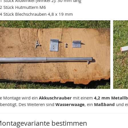
1 Stück Aluwinkel (Winkel 2): 30 mm lang
2 Stück Hutmuttern M6
4 Stück Blechschrauben 4,8 x 19 mm
ie Montage wird ein
Akkuschrauber
mit einem
4,2 mm Metallb
 benötigt. Des Weiteren sind
Wasserwaage
, ein
Maßband
und e
 Montagevariante bestimmen