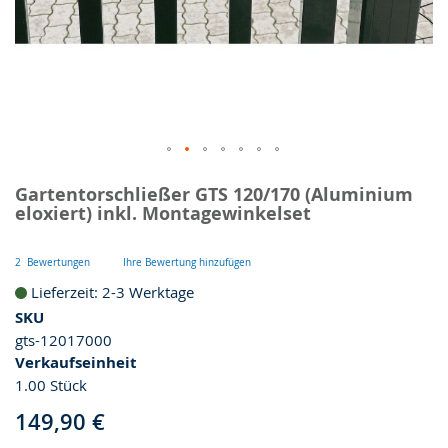
Skip
Gartentorschließer GTS 120/170 (Aluminium
to
eloxiert) inkl. Montagewinkelset
the
beginning
of
2
Bewertungen
Ihre Bewertung hinzufügen
the
Lieferzeit: 2-3 Werktage
images
SKU
gallery
gts-12017000
Verkaufseinheit
1.00 Stück
149,90 €