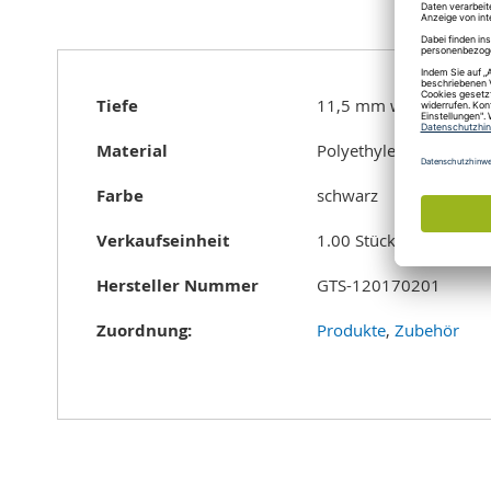
of
the
images
gallery
Mehr
Tiefe
11,5 mm w/o cap
Informationen
Material
Polyethylen
Farbe
schwarz
Verkaufseinheit
1.00 Stück
Hersteller Nummer
GTS-120170201
Zuordnung:
Produkte
,
Zubehör