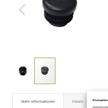
gallery
Skip
to
the
Mehr Informationen
Details
Bew
beginning