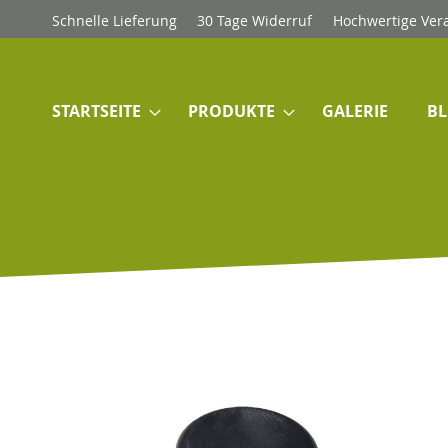
Direkt
Schnelle Lieferung
30 Tage Widerruf
Hochwertige Ver
zum
Inhalt
STARTSEITE
PRODUKTE
GALERIE
B
Skip
to
the
end
of
the
images